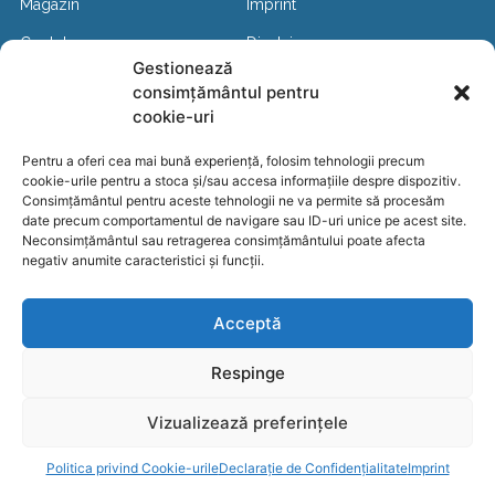
Magazin
Imprint
Contul meu
Disclaimer
Gestionează
Contact
consimțământul pentru
Copyright
© 2021
– Quantum Intermed EOOD – All
cookie-uri
Rights Reserved
Pentru a oferi cea mai bună experiență, folosim tehnologii precum
cookie-urile pentru a stoca și/sau accesa informațiile despre dispozitiv.
Web Design - Royalz
Consimțământul pentru aceste tehnologii ne va permite să procesăm
date precum comportamentul de navigare sau ID-uri unice pe acest site.
Neconsimțământul sau retragerea consimțământului poate afecta
negativ anumite caracteristici și funcții.
Acasă
Beneficii
Magazin
Cont
Contact
Acceptă
Respinge
Vizualizează preferințele
Politica privind Cookie-urile
Declarație de Confidențialitate
Imprint