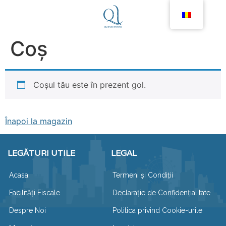
Coș
Coșul tău este în prezent gol.
Înapoi la magazin
LEGĂTURI UTILE
LEGAL
Acasa
Termeni și Condiții
Facilități Fiscale
Declarație de Confidențialitate
Despre Noi
Politica privind Cookie-urile